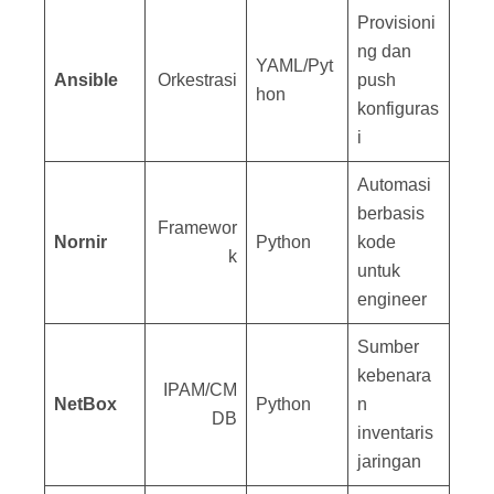
Provisioni
ng dan
YAML/Pyt
Ansible
Orkestrasi
push
hon
konfiguras
i
Automasi
berbasis
Framewor
Nornir
Python
kode
k
untuk
engineer
Sumber
kebenara
IPAM/CM
NetBox
Python
n
DB
inventaris
jaringan