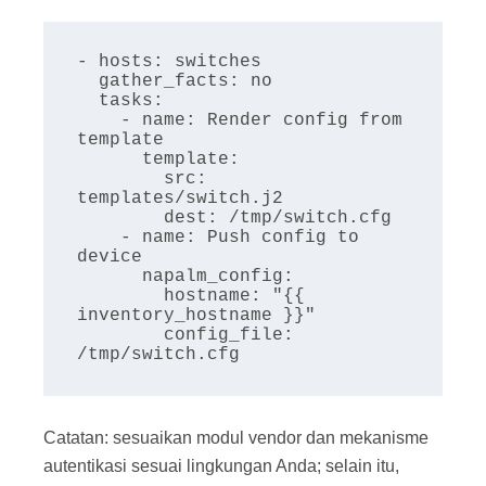
- hosts: switches

  gather_facts: no

  tasks:

    - name: Render config from 
template

      template:

        src: 
templates/switch.j2

        dest: /tmp/switch.cfg

    - name: Push config to 
device

      napalm_config:

        hostname: "{{ 
inventory_hostname }}"

        config_file: 
Catatan: sesuaikan modul vendor dan mekanisme
autentikasi sesuai lingkungan Anda; selain itu,