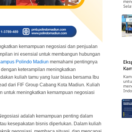
meng
Sela
ingkatkan kemampuan negosiasi dan penjualan
mpilan ini esensial untuk membangun hubungan
Eks
ampus Polindo Madiun
memahami pentingnya
Kam
 dengan keterampilan meningkatkan
Kamp
dakan kuliah tamu yang luar biasa bersama Ibu
untu
ead dari FIF Group Cabang Kota Madiun. Kuliah
meng
Indo
an untuk meningkatkan kemampuan negosiasi
egosiasi adalah kemampuan penting dalam
au kesepakatan bisnis diperlukan. Dalam kuliah
-teknik negosiasi, membaca situasi, dan mencapai