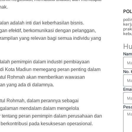
hak.
POL
poli
lan adalah inti dari keberhasilan bisnis.
kerj
prak
an efektif, berkomunikasi dengan pelanggan,
kebu
ampilan yang relevan bagi semua individu yang
Hu
Nam
alah pemimpin dalam industri pembiayaan
 di Kota Madiun memegang peran penting dalam
No.
usnatul Rohmah akan memberikan wawasan
gan yang ada di dalamnya.
Ema
tul Rohmah, dalam perannya sebagai
Pes
ngalaman mendalam dalam mengelola
r tentang peran pemimpin dalam perusahaan dan
berkontribusi pada kesuksesan operasional.