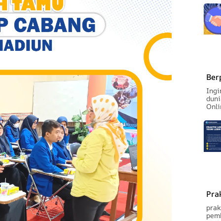
Ber
Ingi
duni
Onli
Pra
prak
pemb