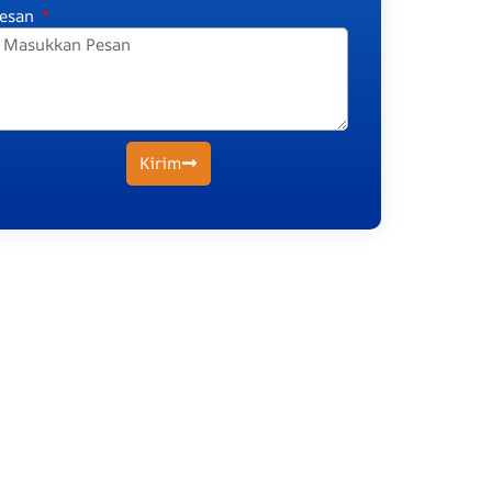
esan
Kirim