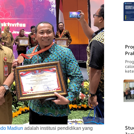
Pro
Pra
Prog
calo
kete
Stu
ndo Madiun
adalah institusi pendidikan yang