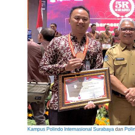
Kampus Polindo Internasional Surabaya
dan
Poli