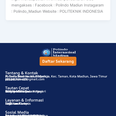
mengakses : Facebook : Polindo Madiun Instagaram
: Polindo_Madiun Website : POLITEKNIK INDONESIA
Daftar Sekarang
Tentang & Kontak
Polindo Internasional Madiun
Jl. Setia Budi No.60, Mojorejo, Kec. Taman, Kota Madiun, Jawa Timur
pimasukses60@gmail.com
63139
0811-3789-489
Tautan Cepat
SOP Pendaftaran
Program Study
Galery Mitra Luar Negeri
Galery Mitra Dalam Negeri
Kontak
Layanan & Informasi
Beasiswa
Layanan Karier
Layanan Alumni
Fasilitas Kampus
FAQ
Sosial Media
Instagram : @polindomadiun
Tiktok : @polindomadiun
Facebook : Polindo Madiun
Youtube : Polindo Madiun