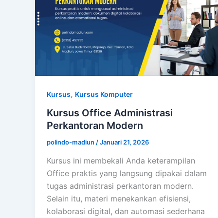
,
Kursus
Kursus Komputer
Kursus Office Administrasi
Perkantoran Modern
polindo-madiun
/
Januari 21, 2026
Kursus ini membekali Anda keterampilan
Office praktis yang langsung dipakai dalam
tugas administrasi perkantoran modern.
Selain itu, materi menekankan efisiensi,
kolaborasi digital, dan automasi sederhana