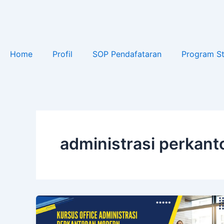
Lewati
ke
konten
Home
Profil
SOP Pendafataran
Program St
administrasi perkant