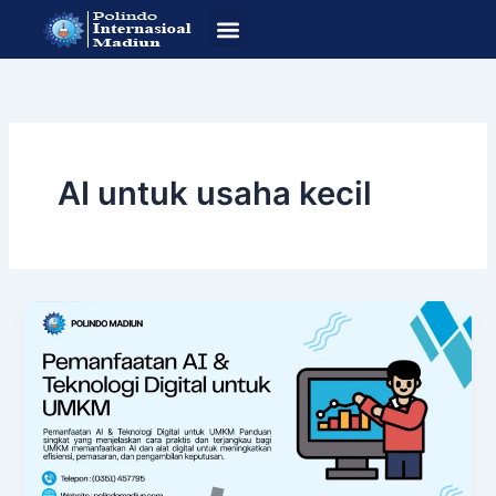
Lewati
ke
konten
SOP Pendafataran
Program Studi
AI untuk usaha kecil