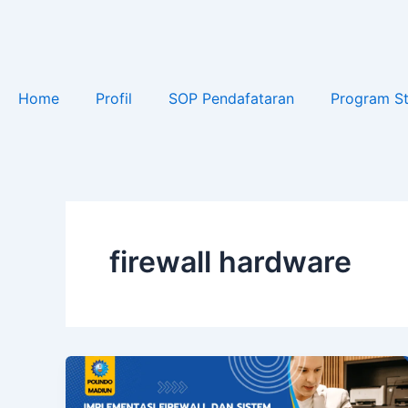
Lewati
ke
konten
Home
Profil
SOP Pendafataran
Program St
firewall hardware