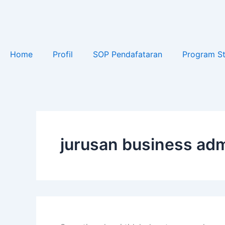
Cari
Lewati
untuk:
ke
konten
Home
Profil
SOP Pendafataran
Program St
jurusan business adm