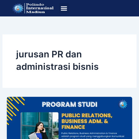
Lewati
ke
konten
SOP Pendafataran
Program Studi
jurusan PR dan
administrasi bisnis