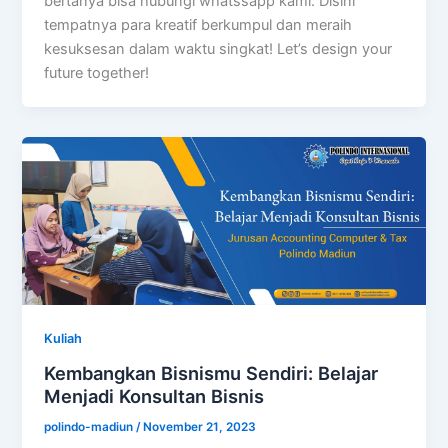
bertanya bisa hubungi whatssapp kami. Disini
tempatnya para kreatif berkumpul dan meraih
kesuksesan dalam waktu singkat! Let’s design your
future together!
Kuliah
Kembangkan Bisnismu Sendiri: Belajar
Menjadi Konsultan Bisnis
polindo-madiun
/
November 21, 2023