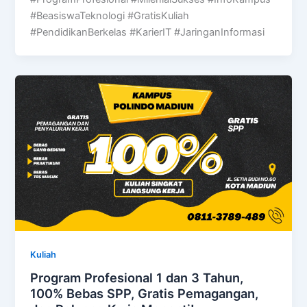
#BeasiswaTeknologi #GratisKuliah
#PendidikanBerkelas #KarierIT #JaringanInformasi
Kuliah
Program Profesional 1 dan 3 Tahun,
100% Bebas SPP, Gratis Pemagangan,