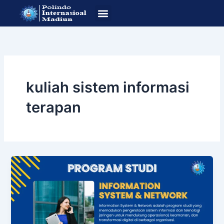
Lewati
ke
konten
SOP Pendafataran
Program Studi
kuliah sistem informasi
terapan