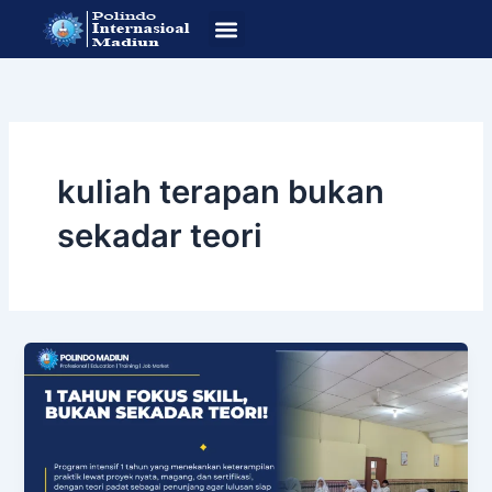
Lewati
ke
konten
SOP Pendafataran
Program Studi
kuliah terapan bukan
sekadar teori