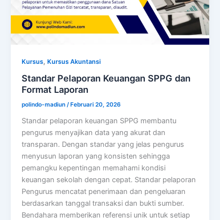
,
Kursus
Kursus Akuntansi
Standar Pelaporan Keuangan SPPG dan
Format Laporan
polindo-madiun
/
Februari 20, 2026
Standar pelaporan keuangan SPPG membantu
pengurus menyajikan data yang akurat dan
transparan. Dengan standar yang jelas pengurus
menyusun laporan yang konsisten sehingga
pemangku kepentingan memahami kondisi
keuangan sekolah dengan cepat. Standar pelaporan
Pengurus mencatat penerimaan dan pengeluaran
berdasarkan tanggal transaksi dan bukti sumber.
Bendahara memberikan referensi unik untuk setiap