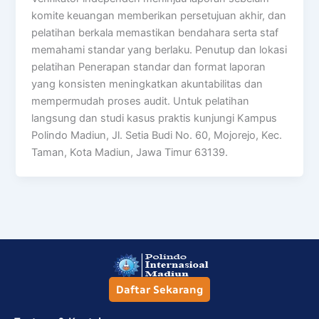
komite keuangan memberikan persetujuan akhir, dan
pelatihan berkala memastikan bendahara serta staf
memahami standar yang berlaku. Penutup dan lokasi
pelatihan Penerapan standar dan format laporan
yang konsisten meningkatkan akuntabilitas dan
mempermudah proses audit. Untuk pelatihan
langsung dan studi kasus praktis kunjungi Kampus
Polindo Madiun, Jl. Setia Budi No. 60, Mojorejo, Kec.
Taman, Kota Madiun, Jawa Timur 63139.
Daftar Sekarang