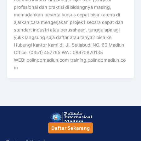
profesional dan praktisi di bidangnya masing,
memudahkan peserta kursus cepat bisa karena di
ajarkan cara mengerjakan projek1 secara cepat dan
standart industri atau perusahaan, tunggu apalagi
yukk langsung saja daftar atau tanya2 bisa ke
Hubungi kantor kami di, Jl. Setiabudi NO. 60 Madiun
Office: (0351) 457795 WA : 08970620135
WEB: polindomadiun.com training.polindomadiun.co
m
Daftar Sekarang