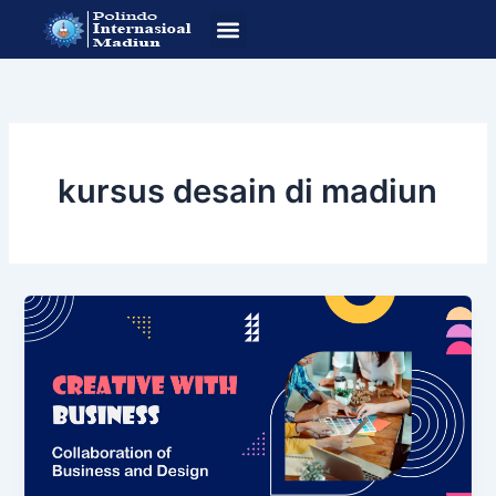
Lewati
ke
konten
SOP Pendafataran
Program Studi
kursus desain di madiun