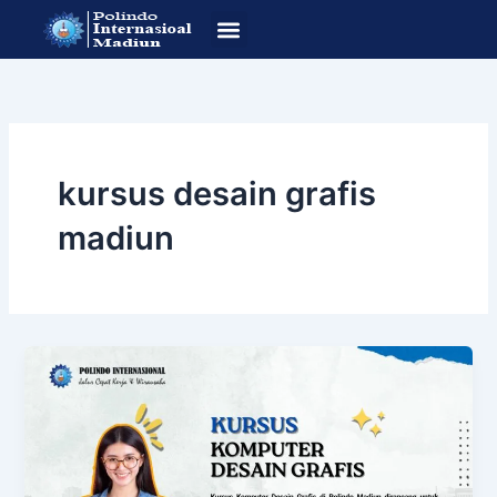
Lewati
ke
konten
SOP Pendafataran
Program Studi
kursus desain grafis
madiun