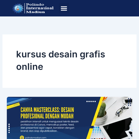
Lewati
ke
konten
SOP Pendafataran
Program Studi
kursus desain grafis
online