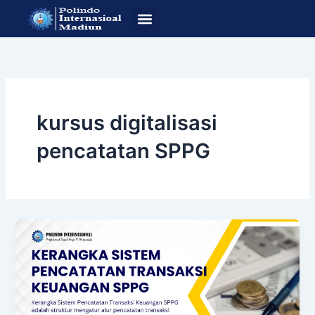
Lewati
ke
konten
SOP Pendafataran
Program Studi
kursus digitalisasi
pencatatan SPPG