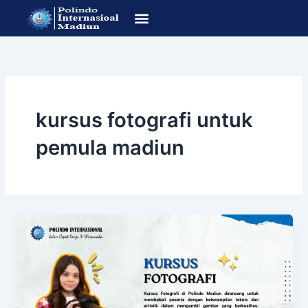
Lewati
ke
konten
SOP Pendafataran
Program Studi
kursus fotografi untuk
pemula madiun