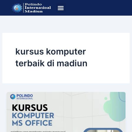
Lewati
ke
konten
SOP Pendafataran
Program Studi
kursus komputer
terbaik di madiun