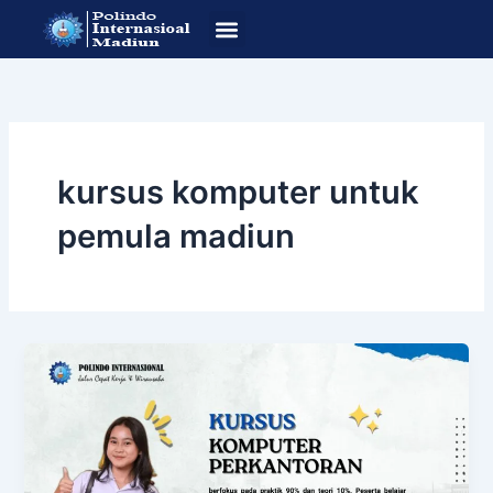
Lewati
ke
konten
SOP Pendafataran
Program Studi
kursus komputer untuk
pemula madiun