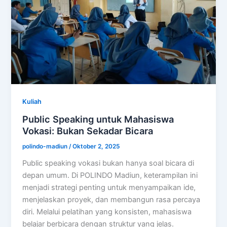
Kuliah
Public Speaking untuk Mahasiswa
Vokasi: Bukan Sekadar Bicara
polindo-madiun
/
Oktober 2, 2025
Public speaking vokasi bukan hanya soal bicara di
depan umum. Di POLINDO Madiun, keterampilan ini
menjadi strategi penting untuk menyampaikan ide,
menjelaskan proyek, dan membangun rasa percaya
diri. Melalui pelatihan yang konsisten, mahasiswa
belajar berbicara dengan struktur yang jelas.