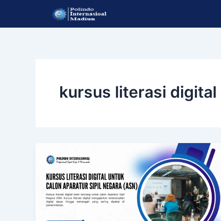
Lewati
ke
konten
kursus literasi digita