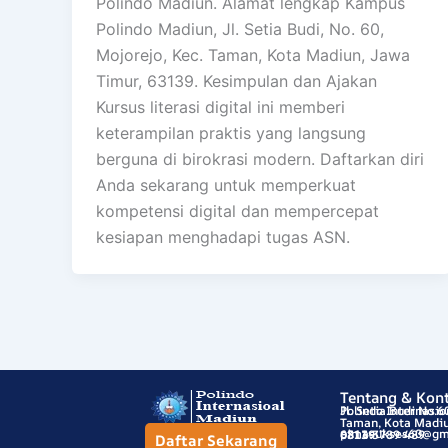
Polindo Madiun. Alamat lengkap Kampus
Polindo Madiun, Jl. Setia Budi, No. 60,
Mojorejo, Kec. Taman, Kota Madiun, Jawa
Timur, 63139. Kesimpulan dan Ajakan
Kursus literasi digital ini memberi
keterampilan praktis yang langsung
berguna di birokrasi modern. Daftarkan diri
Anda sekarang untuk memperkuat
kompetensi digital dan mempercepat
kesiapan menghadapi tugas ASN.
Tentang & Kon
Polindo Internasi
Jl. Setia Budi No.6
Taman, Kota Madiu
pimasukses60@gm
63139
0811-3789-489
Daftar Sekarang