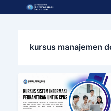
Lewati
ke
konten
kursus manajemen do