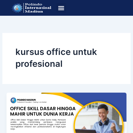
Lewati
ke
konten
SOP Pendafataran
Program Studi
kursus office untuk
profesional