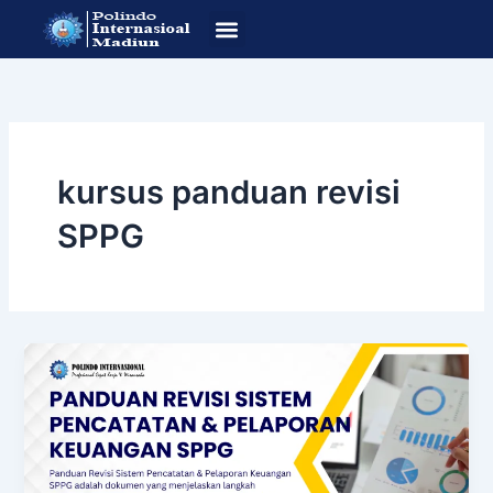
Lewati
ke
konten
SOP Pendafataran
Program Studi
kursus panduan revisi
SPPG