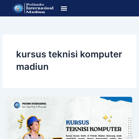
Lewati
ke
konten
SOP Pendafataran
Program Studi
kursus teknisi komputer
madiun