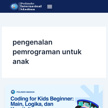
Lewati
ke
konten
SOP Pendafataran
Program Studi
pengenalan
pemrograman untuk
anak