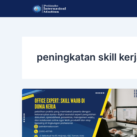
Lewati
ke
konten
peningkatan skill ker