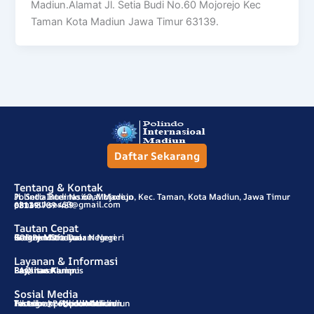
Madiun.Alamat Jl. Setia Budi No.60 Mojorejo Kec
Taman Kota Madiun Jawa Timur 63139.
Daftar Sekarang
Tentang & Kontak
Polindo Internasional Madiun
Jl. Setia Budi No.60, Mojorejo, Kec. Taman, Kota Madiun, Jawa Timur
pimasukses60@gmail.com
63139
0811-3789-489
Tautan Cepat
SOP Pendaftaran
Program Study
Galery Mitra Luar Negeri
Galery Mitra Dalam Negeri
Kontak
Layanan & Informasi
Beasiswa
Layanan Karier
Layanan Alumni
Fasilitas Kampus
FAQ
Sosial Media
Instagram : @polindomadiun
Tiktok : @polindomadiun
Facebook : Polindo Madiun
Youtube : Polindo Madiun