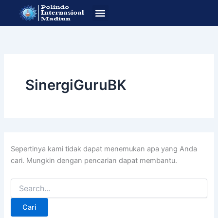
Cari
Lewati
untuk:
ke
konten
SOP Pendafataran
Program Studi
SinergiGuruBK
Sepertinya kami tidak dapat menemukan apa yang Anda
cari. Mungkin dengan pencarian dapat membantu.