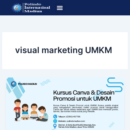
Lewati
ke
konten
SOP Pendafataran
Program Studi
visual marketing UMKM