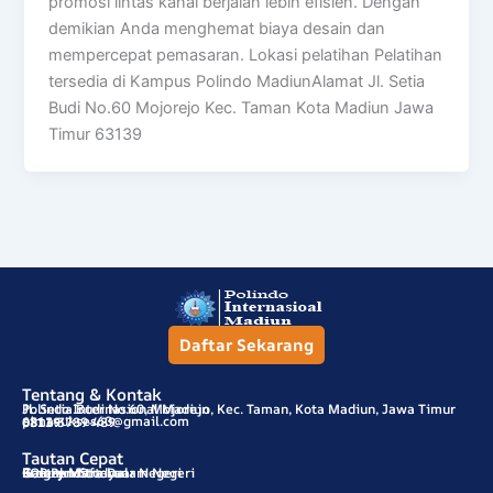
promosi lintas kanal berjalan lebih efisien. Dengan
demikian Anda menghemat biaya desain dan
mempercepat pemasaran. Lokasi pelatihan Pelatihan
tersedia di Kampus Polindo MadiunAlamat Jl. Setia
Budi No.60 Mojorejo Kec. Taman Kota Madiun Jawa
Timur 63139
Daftar Sekarang
Tentang & Kontak
Polindo Internasional Madiun
Jl. Setia Budi No.60, Mojorejo, Kec. Taman, Kota Madiun, Jawa Timur
pimasukses60@gmail.com
63139
0811-3789-489
Tautan Cepat
SOP Pendaftaran
Program Study
Galery Mitra Luar Negeri
Galery Mitra Dalam Negeri
Kontak