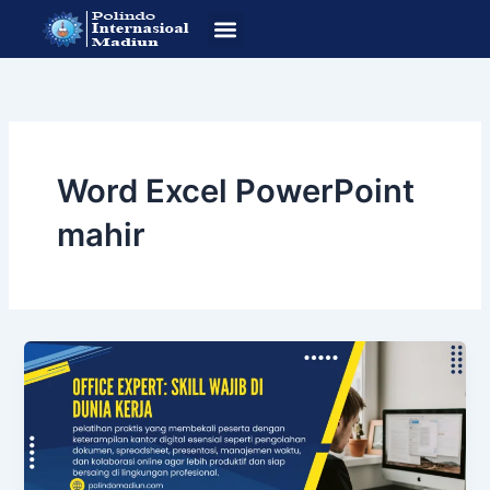
Lewati
ke
konten
SOP Pendafataran
Program Studi
Word Excel PowerPoint
mahir