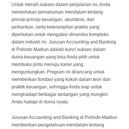
Untuk meraih sukses dalam perjalanan ini, Anda
memerlukan pemahaman mendalam tentang
prinsip-prinsip keuangan, akuntansi, dan
perbankan, serta keterampilan praktis yang
diperlukan untuk mengatasi dinamika kompleks
dalam industri ini. Jurusan Accounting and Banking
di Polindo Madiun adalah kunci sukses dalam
dunia keuangan yang bisa Anda pilih untuk
membuka pintu menuju karier yang
menguntungkan. Program ini dirancang untuk
memberikan fondasi yang kokoh dalam teori dan
praktik keuangan, sehingga Anda siap untuk
menghadapi berbagai tantangan yang mungkin
Anda hadapi di dunia nyata.
Jurusan Accounting and Banking di Polindo Madiun
memberikan pengetahuan mendalam tentang