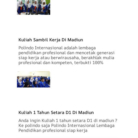
Kuliah Sambil Kerja Di Madiun
Polindo Internasional adalah lembaga
pendidikan profesional dan mencetak generasi
siap kerja atau berwirausaha, berakhlak mulia
profesional dan kompeten, terbukti 100%
Kuliah 1 Tahun Setara D1 Di Madiun
Anda ingin Kuliah 1 tahun setara D1 di madiun ?
Ke polindo saja Polindo Internasional Lembaga
Pendidikan profesional siap kerja