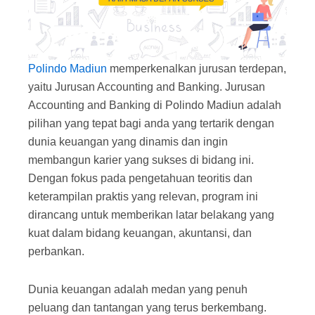
Polindo Madiun
memperkenalkan jurusan terdepan,
yaitu Jurusan Accounting and Banking. Jurusan
Accounting and Banking di Polindo Madiun adalah
pilihan yang tepat bagi anda yang tertarik dengan
dunia keuangan yang dinamis dan ingin
membangun karier yang sukses di bidang ini.
Dengan fokus pada pengetahuan teoritis dan
keterampilan praktis yang relevan, program ini
dirancang untuk memberikan latar belakang yang
kuat dalam bidang keuangan, akuntansi, dan
perbankan.
Dunia keuangan adalah medan yang penuh
peluang dan tantangan yang terus berkembang.