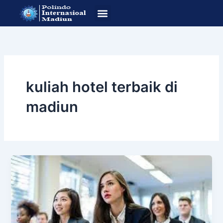
Lewati
ke
konten
SOP Pendafataran
Program Studi
kuliah hotel terbaik di
madiun