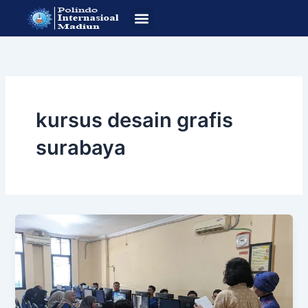
Lewati
ke
konten
SOP Pendafataran
Program Studi
kursus desain grafis
surabaya