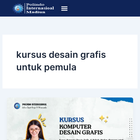
Lewati
ke
konten
SOP Pendafataran
Program Studi
kursus desain grafis
untuk pemula