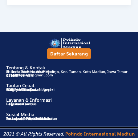
Daftar Sekarang
Tentang & Kontak
Polindo Internasional Madiun
Jl. Setia Budi No.60, Mojorejo, Kec. Taman, Kota Madiun, Jawa Timur
pimasukses60@gmail.com
63139
0811-3789-489
Tautan Cepat
SOP Pendaftaran
Program Study
Galery Mitra Luar Negeri
Galery Mitra Dalam Negeri
Kontak
Layanan & Informasi
Beasiswa
Layanan Karier
Layanan Alumni
Fasilitas Kampus
FAQ
Sosial Media
Instagram : @polindomadiun
Tiktok : @polindomadiun
Facebook : Polindo Madiun
Youtube : Polindo Madiun
2021 © All Rights Reserved.
Polindo Internasional Madiun