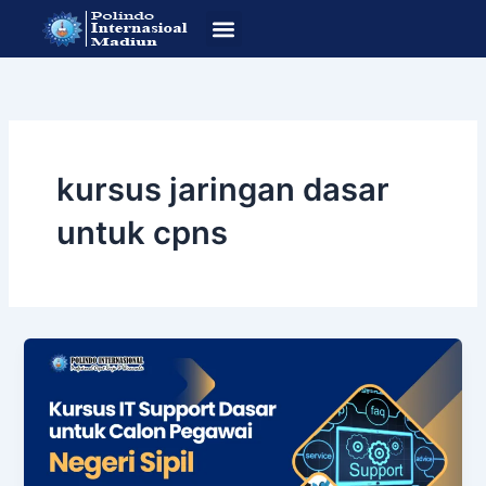
Lewati
ke
konten
SOP Pendafataran
Program Studi
kursus jaringan dasar
untuk cpns